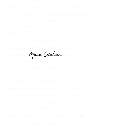
sürdürülebirliği baz alarak kurulmuş
lüks ve tasarım çanta markasıdır. Bilinçli
ve çevreye duyarlı tüketim anlayışı
doğrultusunda geri dönüştürülebilir
kumaş ve aksesuarlar kullanıyor, sınırlı
sayıda üretim yapıyoruz. Gelecek
üretimlerimizde salt vegan deri, boya ve
kumaş kullanarak markamızı %100
çevreye duyarlı bir çizgiye taşımak
öncelikli hedefimiz.
Markanın kurucusu ve tasarımcısı olan
Kardelen Sönmez, Robert Kolej'i ve Koç
Üniversitesi'ni bitirdikten sonra İtalya ve
Türkiye'de seçkin çanta tasarım ve
sürdürülebilir moda kurslarında eğitim
gördü . Marka, 2017 yılı Nisan ayında
Kardelen Sönmez tarafından Istanbul'da
kuruldu. Marka ve finans yönetimi