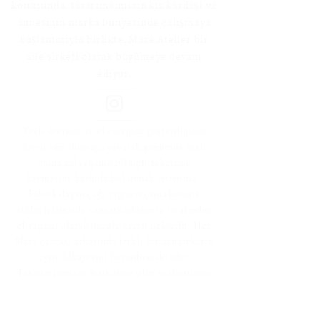
konusunda, tasarımcımızın kız kardeşi ve
annesinin marka bünyesinde çalışmaya
başlamasıyla birlikte, Mare Atelier bir
aile şirketi olarak büyümeye devam
ediyor.
Yerli üretime ve el emeğine gösterdiğimiz
özeni tüm dünyaya yayarak günümüz hızlı
moda anlayışının bilinçli tüketime
kaymasına katkıda bulunmak istiyoruz .
Fabrikalaşan çağa rağmen çantalarımız
atölyelerimizde zanaatkarlarımız tarafından
el yapımı olarak özenle üretilmektedir. Her
Mare çantası arkasında farklı bir zanaatkarın
eş
siz hikayesini barındırmaktadır.
Tasarımcımızın markasına olan tutkusu onu
başarılı kılan unsur oldu. Tutku ve sevgiyle
her şeyin mümkün olduğuna olan inancımız
en büyük motivasyonumuz.