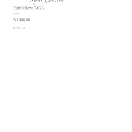
Pink Micro BIGA
Kırmızı Micro BIGA
Fiyat
Fiyat
₺4.000,00
₺4.000,00
KDV dahil
KDV dahil