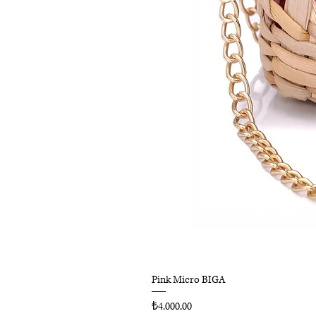
Pink Micro BIGA
Fiyat
₺4.000,00