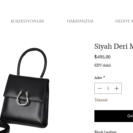
KOLEKSIYONLAR
Hakkımızda
HEDIYE 
Siyah Deri
Fiyat
₺495,00
KDV dahil
Adet
*
Tükendi
Gel
Black Leather