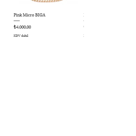
Pink Micro BIGA
Kırmızı Micro BIGA
Fiyat
Fiyat
₺4.000,00
₺4.000,00
KDV dahil
KDV dahil