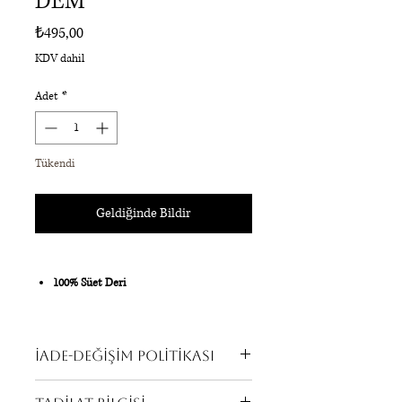
DEM
Fiyat
₺495,00
KDV dahil
Adet
*
Tükendi
Geldiğinde Bildir
100% Süet Deri
Gümüş Aksesuar
İade-Değişim Politikası
18 x 16 cm
Tüm ürünlerimizde iade mümkündür.